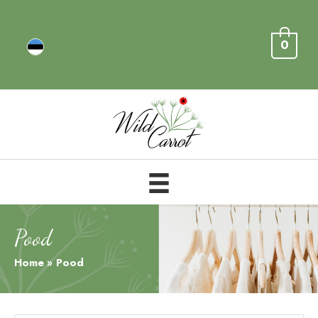
0
Pood
Home
Pood