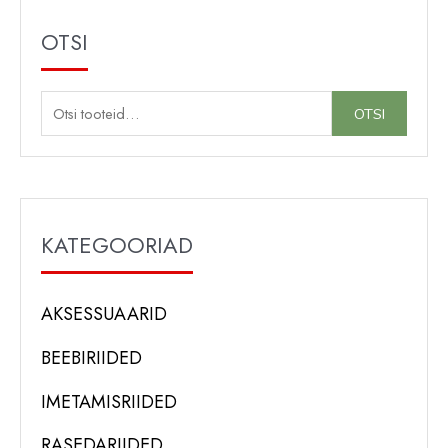
OTSI
O
OTSI
t
s
i
:
KATEGOORIAD
AKSESSUAARID
BEEBIRIIDED
IMETAMISRIIDED
RASEDARIIDED