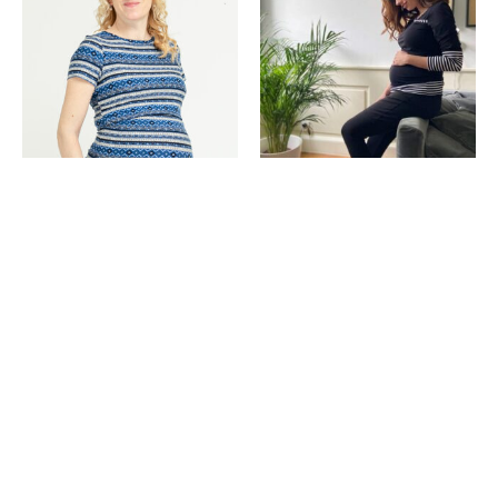
2IN1 IMETAMISPLUUS
2IN1 IMETAMISPLUUS
GAIA SININE
MONICA BLACK
26.90
€
29.90
€
-17%