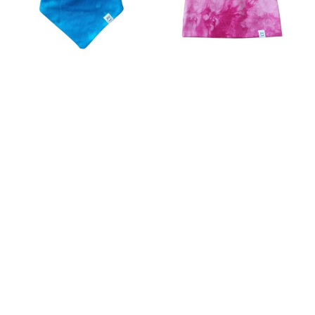
BATIKA AQUASININE
BATIKA
KOLMNURKSALL
FUKSIAROOSA K/S
MÜTS
10.50
€
12.90
€