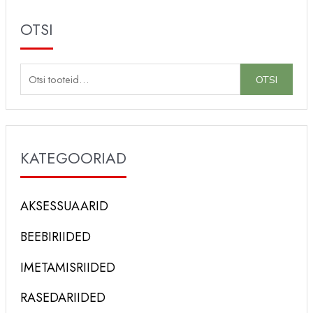
OTSI
O
OTSI
t
s
i
KATEGOORIAD
:
AKSESSUAARID
BEEBIRIIDED
IMETAMISRIIDED
RASEDARIIDED