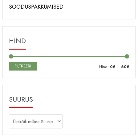
SOODUSPAKKUMISED
HIND
M
M
FILTREERI
Hind:
0€
—
60€
i
a
n
k
i
s
SUURUS
m
i
a
m
a
a
l
a