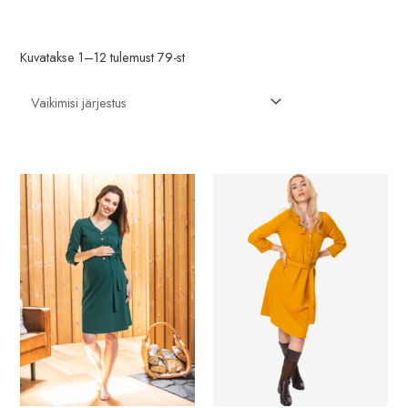
n
l
e
n
Kuvatakse 1–12 tulemust 79-st
h
e
i
h
n
i
d
n
d