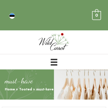
0
must-have
Home
Tooted
must-have