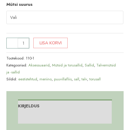
Mütsi suurus
Talve
LISA KORVI
torusall
Palmik
Tootekood:
110-1
tumeroheline
Kategooriad:
Aksessuaarid
,
Mütsid ja torusallid
,
Sallid
,
Talvemütsid
ja -sallid
kogus
Sildid:
eestistehtud
,
meriino
,
puuvillafliis
,
sall
,
talv
,
torusall
KIRJELDUS
Lisainfo