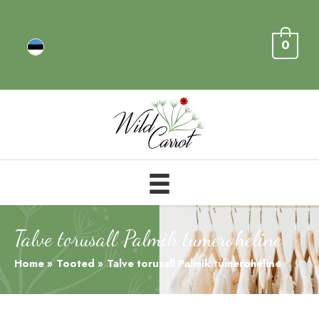
0
Talve torusall Palmik tumeroheline
Home
Tooted
Talve torusall Palmik tumeroheline