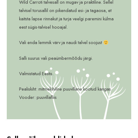
Wild Carroti talvesall on mugav ja praktiline. Sellel
talvisel torusallil on pikendatud esi- ja tagaosa, et
kaitsta lapse rinnakut ja turja veelgi paremini külma
eest sügis-talvisel hooajal.
Vali enda lemmik värv ja naudi talvel soojust
Salli suurus vali peaümbermõõdu järgi.
Valmistatud Eestis.
Pealiskiht: mitmekihiline puuvillane kootud kangas
Vooder: puuvillafliis