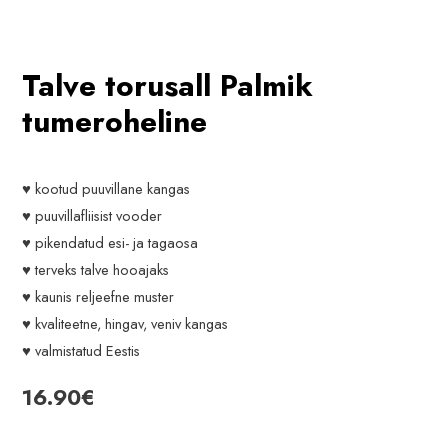
Talve torusall Palmik
tumeroheline
♥ kootud puuvillane kangas
♥ puuvillafliisist vooder
♥ pikendatud esi- ja tagaosa
♥ terveks talve hooajaks
♥ kaunis reljeefne muster
♥ kvaliteetne, hingav, veniv kangas
♥ valmistatud Eestis
16.90
€