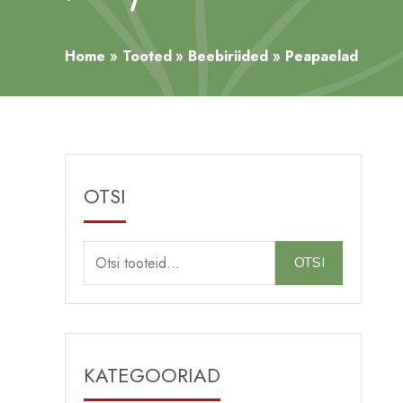
Home
Tooted
Beebiriided
Peapaelad
OTSI
O
OTSI
t
s
i
:
KATEGOORIAD