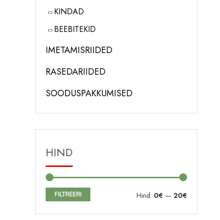
KINDAD
BEEBITEKID
IMETAMISRIIDED
RASEDARIIDED
SOODUSPAKKUMISED
HIND
FILTREERI
M
M
Hind:
0€
—
20€
i
a