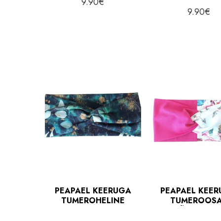
9.90
€
9.90
€
PEAPAEL KEERUGA
PEAPAEL KEE
TUMEROHELINE
TUMEROOS
LEHED
ÕIEKESED