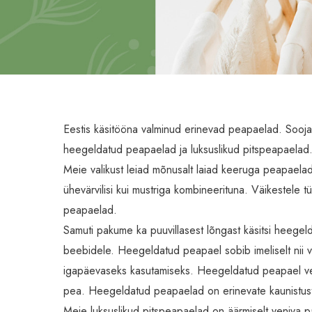
Eestis käsitööna valminud erinevad peapaelad. Sooj
heegeldatud peapaelad ja luksuslikud pitspeapaelad
Meie valikust leiad mõnusalt laiad keeruga peapaelad
ühevärvilisi kui mustriga kombineerituna. Väikestele tü
peapaelad.
Samuti pakume ka puuvillasest lõngast käsitsi heegel
beebidele. Heegeldatud peapael sobib imeliselt nii v
igapäevaseks kasutamiseks. Heegeldatud peapael v
pea. Heegeldatud peapaelad on erinevate kaunistus
Meie luksuslikud pitspeapaelad on äärmiselt veniva p