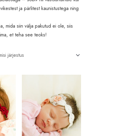
vikestest ja pärlitest kaunistustega ning
 mida siin välja pakutud ei ole, siis
rima, et teha see teoks!