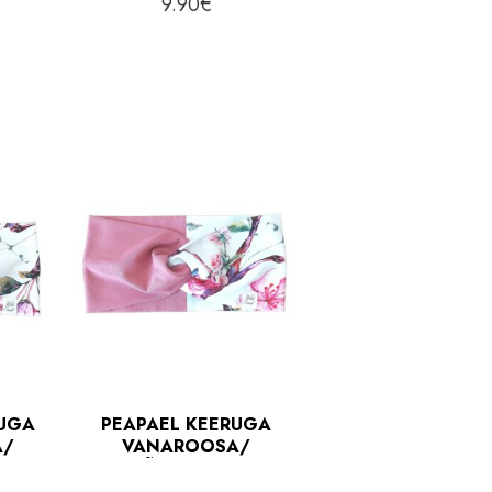
9.90
€
RUGA
PEAPAEL KEERUGA
A/
VANAROOSA/
ÕIEKESED