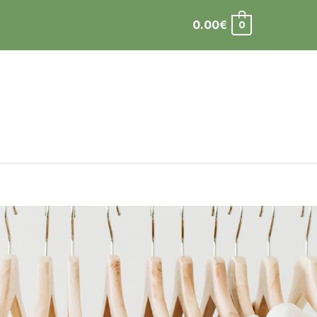
0.00
€
0