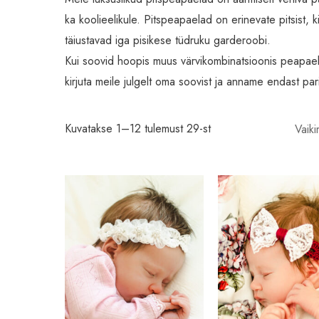
ka koolieelikule. Pitspeapaelad on erinevate pitsist, ki
täiustavad iga pisikese tüdruku garderoobi.
Kui soovid hoopis muus värvikombinatsioonis peapaela,
kirjuta meile julgelt oma soovist ja anname endast pa
Kuvatakse 1–12 tulemust 29-st