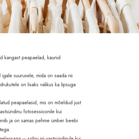
ad kangast peapaelad, kaunid
.
 igale suurusele, mida on saada nii
drukutele on lisaks valikus ka lipsuga
datud peapaelasid, mis on mõeldud just
astsündinu fotosessioonile kui
enib ja on samas pehme ümber beebi
tega.
aelaosaga – sobiv nii vastsündinule kui