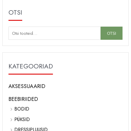
OTSI
O
OTSI
t
s
i
KATEGOORIAD
:
AKSESSUAARID
BEEBIRIIDED
BODID
PÜKSID
DRESSIPLUUSID