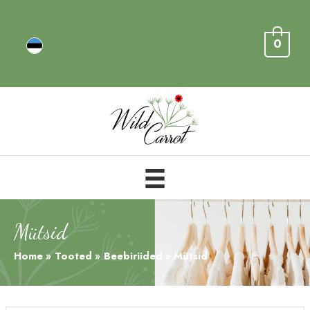
0
Mütsid
Home
Tooted
Beebiriided
Mütsid