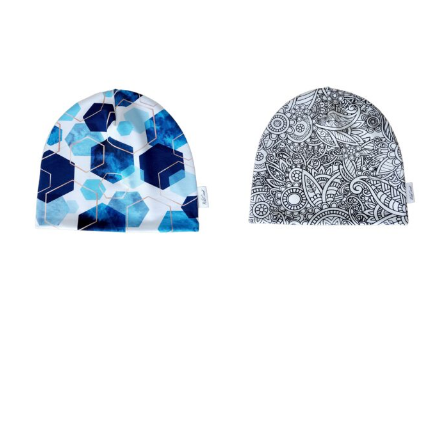
KUUSNURGAD K/S
MANDALA K/S MÜTS
MÜTS
12.90
€
12.90
€