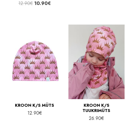
Algne
Praegune
12.90
€
10.90
€
hind
hind
oli:
on:
12.90€.
10.90€.
KROON K/S MÜTS
KROON K/S
TUUKRIMÜTS
12.90
€
26.90
€