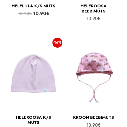
HELELILLA K/S MÜTS
HELEROOSA
BEEBIMÜTS
Algne
Praegune
12.90
€
10.90
€
13.90
€
hind
hind
oli:
on:
12.90€.
10.90€.
-16%
HELEROOSA K/S
KROON BEEBIMÜTS
MÜTS
13.90
€