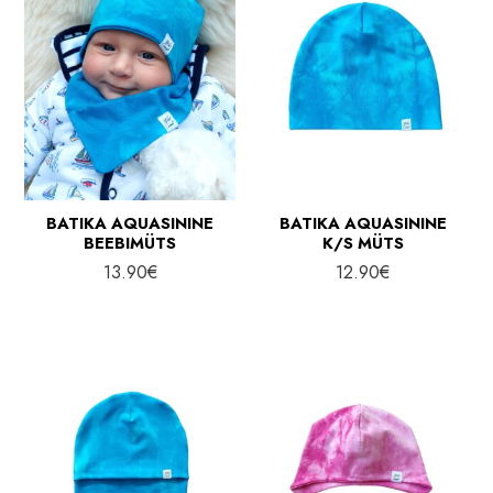
d
n
d
BATIKA AQUASININE
BATIKA AQUASININE
BEEBIMÜTS
K/S MÜTS
13.90
€
12.90
€