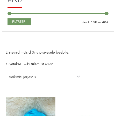
HIND
M
M
FILTREERI
Hind:
10€
—
40€
i
a
n
k
i
s
Erinevad mütsid Sinu pisikesele beebile.
m
i
a
m
Kuvatakse 1–12 tulemust 49-st
a
a
l
a
n
l
e
n
h
e
i
h
n
i