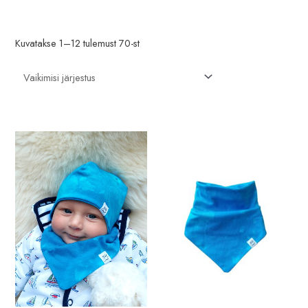
n
l
e
n
Kuvatakse 1–12 tulemust 70-st
h
e
i
h
n
i
d
n
d