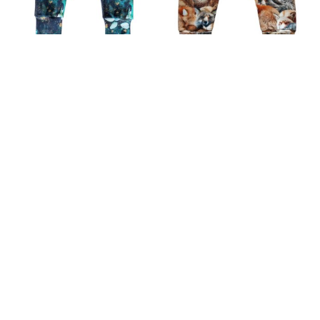
BEEBIPÜKSID
BEEBIPÜKSID UNISED
TUMEROHELINE
REBASED
LEHED
12.90
€
12.90
€