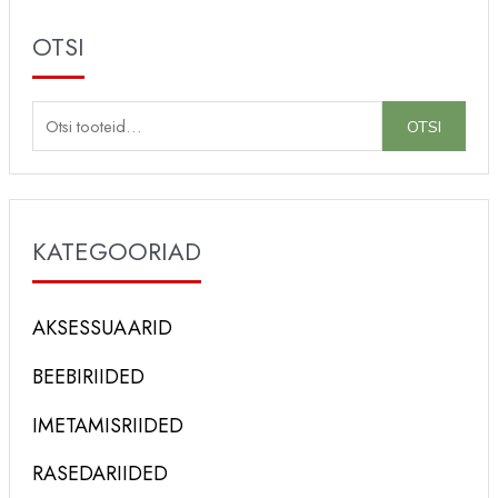
OTSI
O
OTSI
t
s
i
KATEGOORIAD
:
AKSESSUAARID
BEEBIRIIDED
IMETAMISRIIDED
RASEDARIIDED