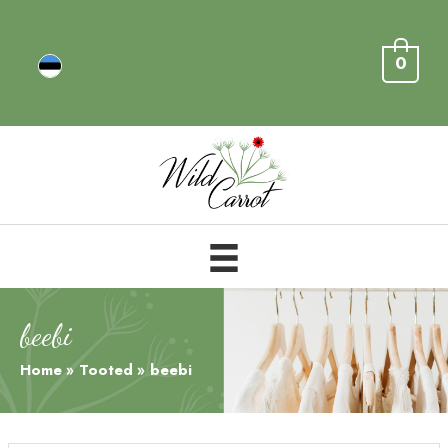
0
beebi
Home
Tooted
beebi