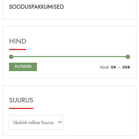
SOODUSPAKKUMISED
HIND
M
M
FILTREERI
Hind:
0€
—
30€
i
a
n
k
i
s
SUURUS
m
i
a
m
a
a
l
a