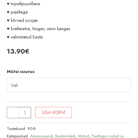
♥ topeltpuuvillane
♥ paeltega
♥ kõrvad soojas
♥ kvaliteetne, hingav, veniv kangas
♥ valmistatud Eestis
13.90
€
Mütsi suurus
Batika
LISA KORVI
fuksiaroosa
beebimüts
Tootekood:
90-8
kogus
Kategooriad:
Aksessuaarid
,
Beebiriided
,
Mütsid
,
Paeltega mütsid ja