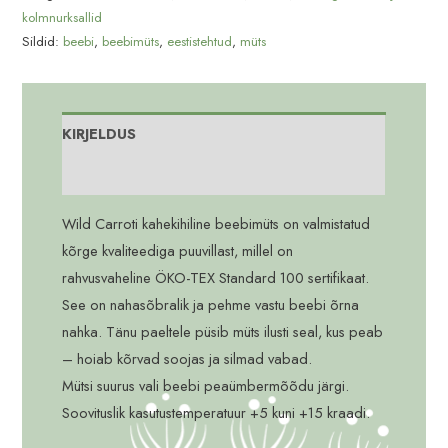
kolmnurksallid
Sildid:
beebi
,
beebimüts
,
eestistehtud
,
müts
KIRJELDUS
Lisainfo
Wild Carroti kahekihiline beebimüts on valmistatud
kõrge kvaliteediga puuvillast, millel on
rahvusvaheline ÖKO-TEX Standard 100 sertifikaat.
See on nahasõbralik ja pehme vastu beebi õrna
nahka. Tänu paeltele püsib müts ilusti seal, kus peab
– hoiab kõrvad soojas ja silmad vabad.
Mütsi suurus vali beebi peaümbermõõdu järgi.
Soovituslik kasutustemperatuur +5 kuni +15 kraadi.