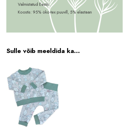
Valmistatud Eestis.
Koostis: 95% öko-tex puuvill, 5% elastaan
Sulle võib meeldida ka…