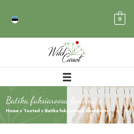
0
Batika fuksiaroosa beebimüts
Home
Tooted
Batika fuksiaroosa beebimüts