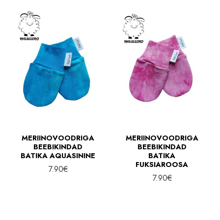
n
l
e
n
h
e
i
h
n
i
d
n
d
MERIINOVOODRIGA
MERIINOVOODRIGA
BEEBIKINDAD
BEEBIKINDAD
BATIKA AQUASININE
BATIKA
FUKSIAROOSA
7.90
€
7.90
€