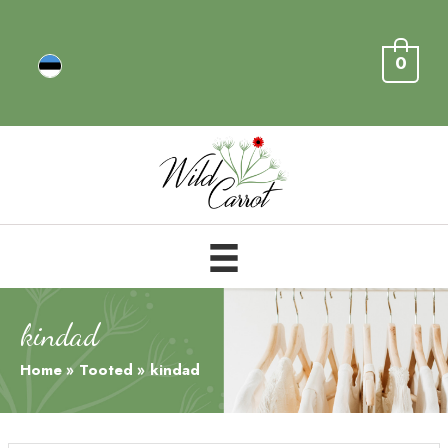
0
kindad
Home
Tooted
kindad