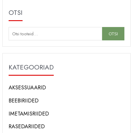
OTSI
O
OTSI
t
s
i
KATEGOORIAD
:
AKSESSUAARID
BEEBIRIIDED
IMETAMISRIIDED
RASEDARIIDED