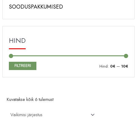
SOODUSPAKKUMISED
HIND
M
M
FILTREERI
Hind:
0€
—
10€
i
a
n
k
i
s
Kuvatakse kõik 6 tulemust
m
i
a
m
a
a
l
a