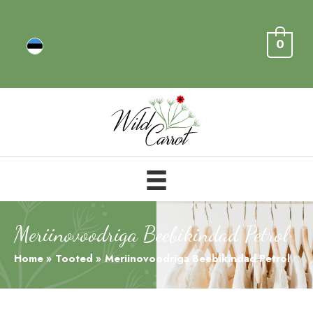
0
Meriinovoodriga Beebikindad Petrol
Home
Tooted
Meriinovoodriga Beebikindad Petrol