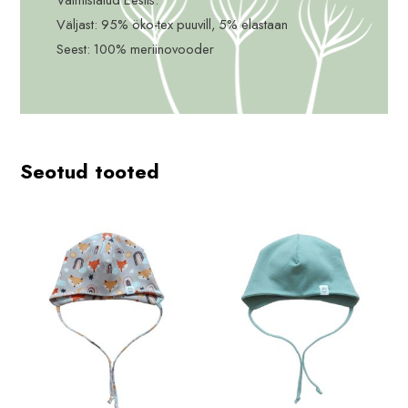
Väljast: 95% öko-tex puuvill, 5% elastaan
Seest: 100% meriinovooder
Seotud tooted