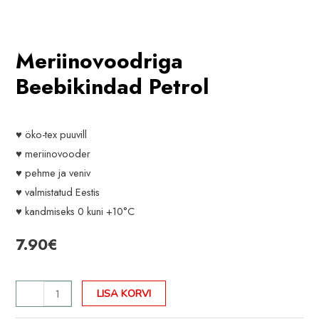
Meriinovoodriga
Beebikindad Petrol
♥ öko-tex puuvill
♥ meriinovooder
♥ pehme ja veniv
♥ valmistatud Eestis
♥ kandmiseks 0 kuni +10°C
7.90
€
Meriinovoodriga
LISA KORVI
Beebikindad