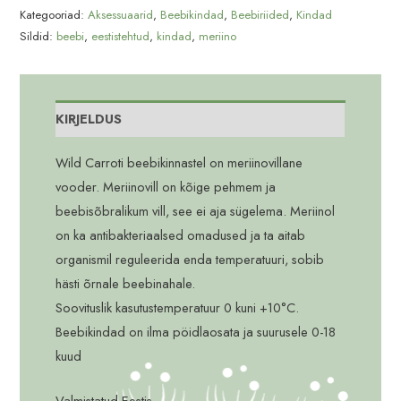
Petrol
Kategooriad:
Aksessuaarid
,
Beebikindad
,
Beebiriided
,
Kindad
kogus
Sildid:
beebi
,
eestistehtud
,
kindad
,
meriino
KIRJELDUS
Wild Carroti beebikinnastel on meriinovillane
vooder. Meriinovill on kõige pehmem ja
beebisõbralikum vill, see ei aja sügelema. Meriinol
on ka antibakteriaalsed omadused ja ta aitab
organismil reguleerida enda temperatuuri, sobib
hästi õrnale beebinahale.
Soovituslik kasutustemperatuur 0 kuni +10°C.
Beebikindad on ilma pöidlaosata ja suurusele 0-18
kuud
Valmistatud Eestis.