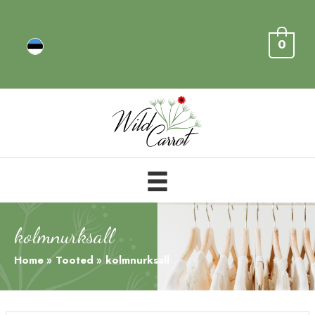
0
kolmnurksall
Home
Tooted
kolmnurksall