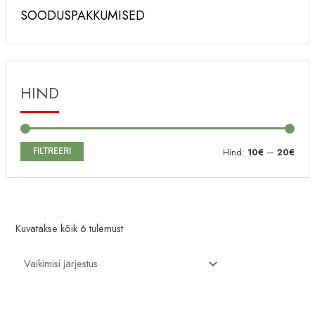
SOODUSPAKKUMISED
HIND
M
M
FILTREERI
Hind:
10€
—
20€
i
a
n
k
i
s
Kuvatakse kõik 6 tulemust
m
i
a
m
a
a
l
a