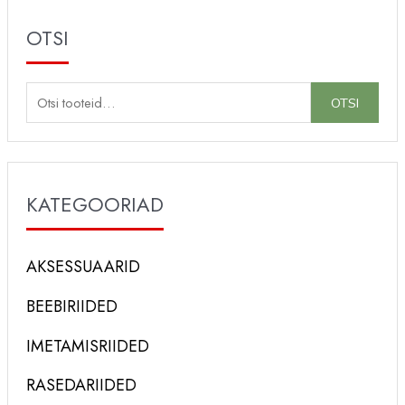
OTSI
O
OTSI
t
s
i
KATEGOORIAD
:
AKSESSUAARID
BEEBIRIIDED
IMETAMISRIIDED
RASEDARIIDED