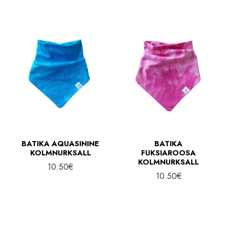
n
l
e
n
h
e
i
h
n
i
d
n
d
BATIKA AQUASININE
BATIKA
KOLMNURKSALL
FUKSIAROOSA
KOLMNURKSALL
10.50
€
10.50
€