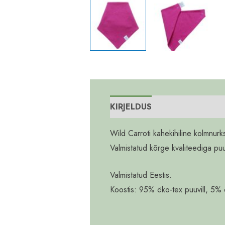
KIRJELDUS
Wild Carroti kahekihiline kolmnurk
Valmistatud kõrge kvaliteediga pu
Valmistatud Eestis.
Koostis: 95% öko-tex puuvill, 5% 