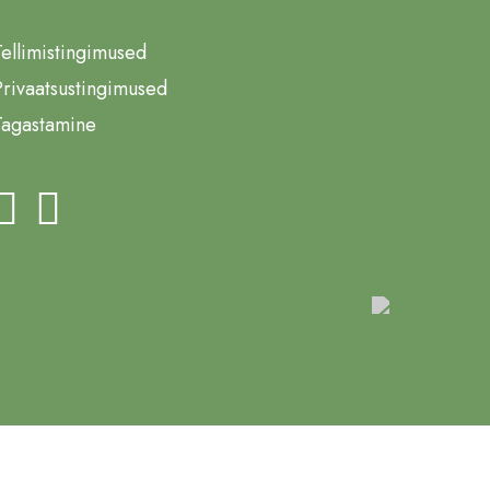
Tellimistingimused
Privaatsustingimused
Tagastamine