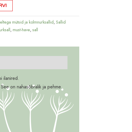
RVI
eltega mütsid ja kolmnurksallid
,
Sallid
rksall
,
must-have
,
sall
 ilanired.
t. See on nahasõbralik ja pehme.