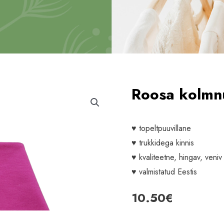
Roosa kolmnu
♥ topeltpuuvillane
♥ trukkidega kinnis
♥ kvaliteetne, hingav, veni
♥ valmistatud Eestis
10.50
€