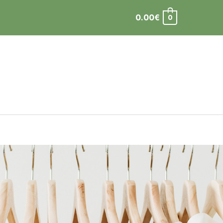
0.00
€
0