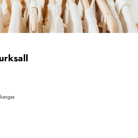
rksall
v kangas