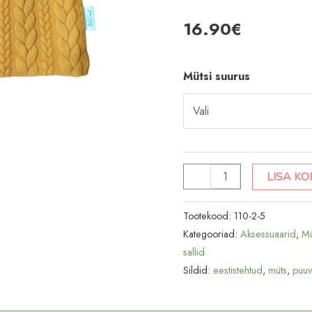
16.90
€
Mütsi suurus
Talve
LISA KO
müts
Palmik
Tootekood:
110-2-5
ooker
Kategooriad:
Aksessuaarid
,
Mü
sallid
kollane
Sildid:
eestistehtud
,
müts
,
puuvi
kogus