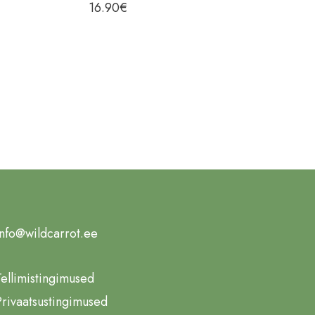
16.90
€
info@wildcarrot.ee
Tellimistingimused
Privaatsustingimused