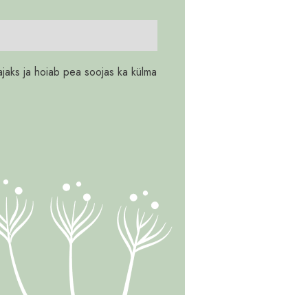
ajaks ja hoiab pea soojas ka külma