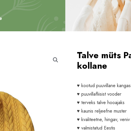
e
Talve müts P
kollane
♥ kootud puuvillane kangas
♥ puuvillafliisist vooder
♥ terveks talve hooajaks
♥ kaunis reljeefne muster
♥ kvaliteetne, hingav, veni
♥ valmistatud Eestis