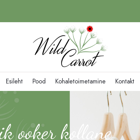
Esileht
Pood
Kohaletoimetamine
Kontakt
ik ooker kollane