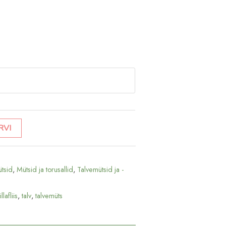
RVI
tsid
,
Mütsid ja torusallid
,
Talvemütsid ja -
llafliis
,
talv
,
talvemüts