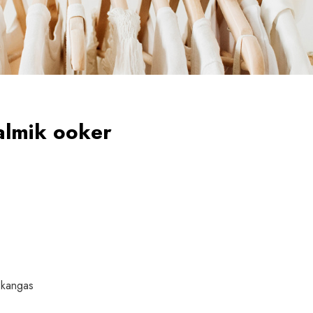
almik ooker
v kangas