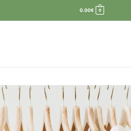
0.00
€
0