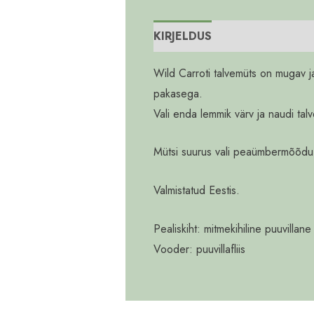
KIRJELDUS
Lisainfo
Wild Carroti talvemüts on mugav ja
pakasega.
Vali enda lemmik värv ja naudi tal
Mütsi suurus vali peaümbermõõdu 
Valmistatud Eestis.
Pealiskiht: mitmekihiline puuvilla
Vooder: puuvillafliis