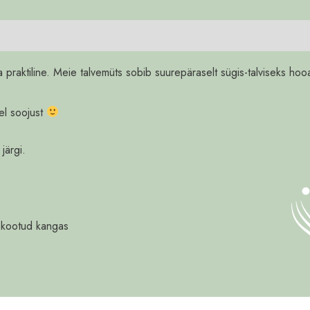
 praktiline. Meie talvemüts sobib suurepäraselt sügis-talviseks hoo
vel soojust
järgi.
ne kootud kangas