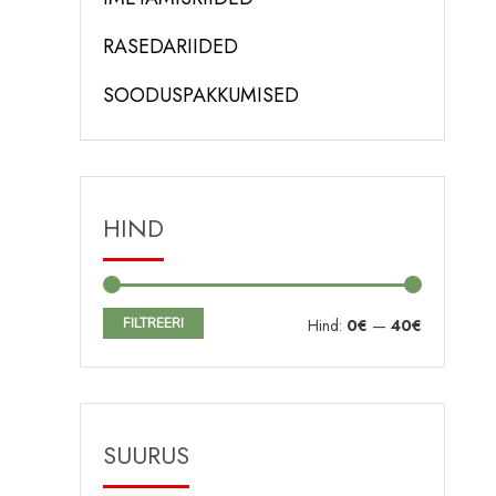
RASEDARIIDED
SOODUSPAKKUMISED
HIND
FILTREERI
M
M
Hind:
0€
—
40€
i
a
n
k
i
s
SUURUS
m
i