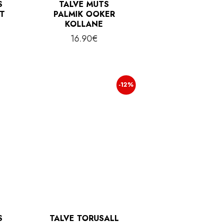
S
TALVE MÜTS
ST
PALMIK OOKER
KOLLANE
16.90
€
-12%
S
TALVE TORUSALL