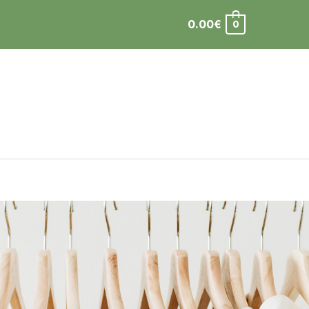
0.00
€
0