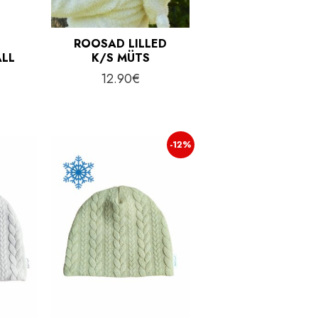
ROOSAD LILLED
LL
K/S MÜTS
12.90
€
-12%