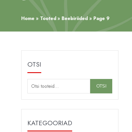
Home
Tooted
Beebiriided
Page 9
OTSI
O
OTSI
t
s
i
:
KATEGOORIAD