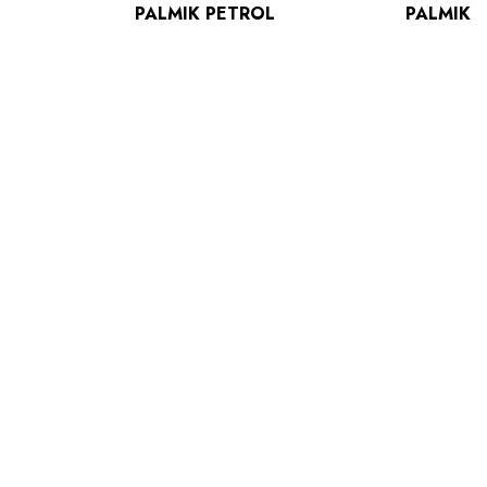
PALMIK PETROL
PALMIK
SININE
TUMEROHELI
16.90
€
16.90
€
TALVE TORUSALL
TALVE TORUS
PALMIK MUST
PALMIK PETR