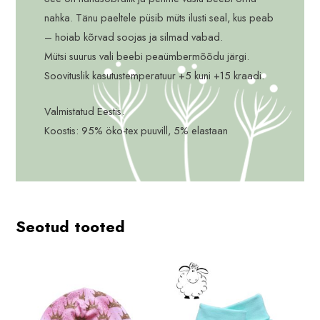
nahka. Tänu paeltele püsib müts ilusti seal, kus peab
– hoiab kõrvad soojas ja silmad vabad.
Mütsi suurus vali beebi peaümbermõõdu järgi.
Soovituslik kasutustemperatuur +5 kuni +15 kraadi.
Valmistatud Eestis.
Koostis: 95% öko-tex puuvill, 5% elastaan
Seotud tooted