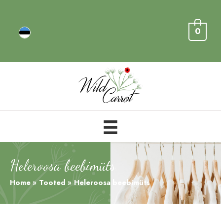
0
Heleroosa beebimüts
Home
Tooted
Heleroosa beebimüts