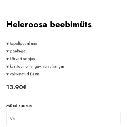
Heleroosa beebimüts
♥ topeltpuuvillane
♥ paeltega
♥ kõrvad soojas
♥ kvaliteetne, hingav, veniv kangas
♥ valmistatud Eestis
13.90
€
Mütsi suurus