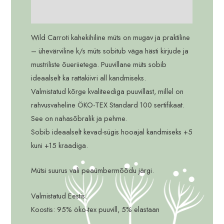
Lisainfo
Wild Carroti kahekihiline müts on mugav ja praktiline
– ühevärviline k/s müts sobitub väga hästi kirjude ja
mustriliste õueriietega. Puuvillane müts sobib
ideaalselt ka rattakiivri all kandmiseks.
Valmistatud kõrge kvaliteediga puuvillast, millel on
rahvusvaheline ÖKO-TEX Standard 100 sertifikaat.
See on nahasõbralik ja pehme.
Sobib ideaalselt kevad-sügis hooajal kandmiseks +5
kuni +15 kraadiga.
Mütsi suurus vali peaümbermõõdu järgi.
Valmistatud Eestis.
Koostis: 95% öko-tex puuvill, 5% elastaan