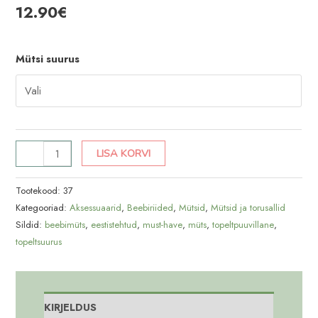
12.90
€
Mütsi suurus
Petrol
LISA KORVI
k/s
müts
Tootekood:
37
kogus
Kategooriad:
Aksessuaarid
,
Beebiriided
,
Mütsid
,
Mütsid ja torusallid
Sildid:
beebimüts
,
eestistehtud
,
must-have
,
müts
,
topeltpuuvillane
,
topeltsuurus
KIRJELDUS