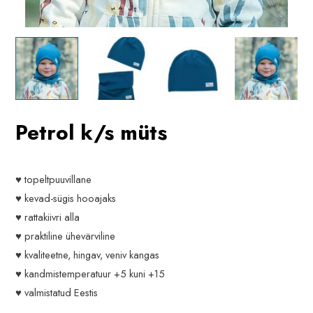
Petrol k/s müts
♥ topeltpuuvillane
♥ kevad-sügis hooajaks
♥ rattakiivri alla
♥ praktiline ühevärviline
♥ kvaliteetne, hingav, veniv kangas
♥ kandmistemperatuur +5 kuni +15
♥ valmistatud Eestis