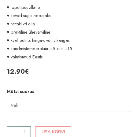
♥ topeltpuuvillane
♥ kevad-sügis hooajaks
♥ rattakiivri alla
♥ praktiline ühevärviline
♥ kvaliteetne, hingav, veniv kangas
♥ kandmistemperatuur +5 kuni +15
♥ valmistatud Eestis
12.90
€
Mütsi suurus
Münt
LISA KORVI