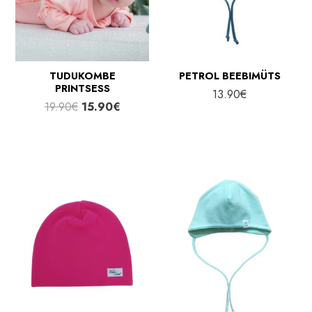
TUDUKOMBE
PETROL BEEBIMÜTS
PRINTSESS
13.90
€
Algne
Praegune
19.90
€
15.90
€
hind
hind
oli:
on:
19.90€.
15.90€.