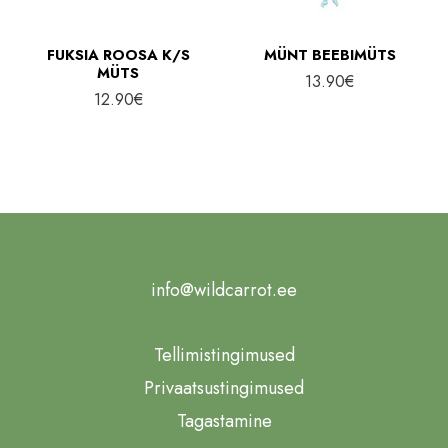
FUKSIA ROOSA K/S
MÜNT BEEBIMÜTS
MÜTS
13.90
€
12.90
€
info@wildcarrot.ee
Tellimistingimused
Privaatsustingimused
Tagastamine