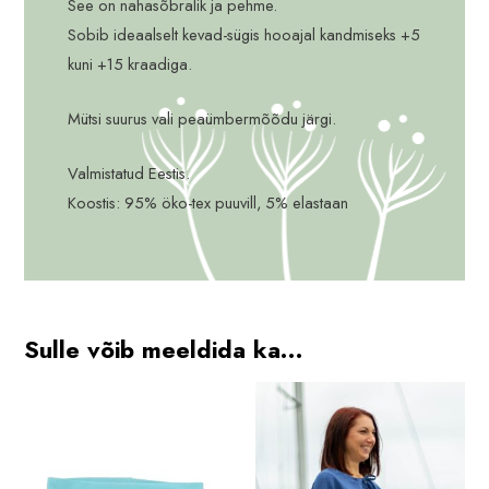
See on nahasõbralik ja pehme.
Sobib ideaalselt kevad-sügis hooajal kandmiseks +5
kuni +15 kraadiga.
Mütsi suurus vali peaümbermõõdu järgi.
Valmistatud Eestis.
Koostis: 95% öko-tex puuvill, 5% elastaan
Sulle võib meeldida ka…