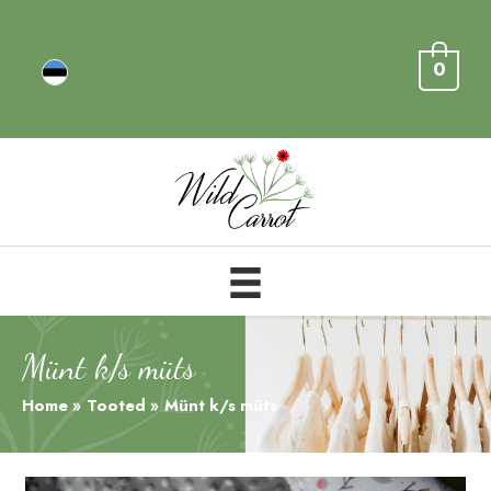
0
Münt k/s müts
Home
Tooted
Münt k/s müts