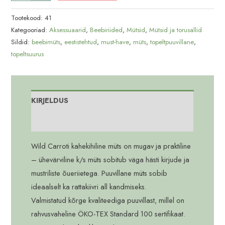
k/s
müts
Tootekood:
41
kogus
Kategooriad:
Aksessuaarid
,
Beebiriided
,
Mütsid
,
Mütsid ja torusallid
Sildid:
beebimüts
,
eestistehtud
,
must-have
,
müts
,
topeltpuuvillane
,
topeltsuurus
KIRJELDUS
Lisainfo
Wild Carroti kahekihiline müts on mugav ja praktiline
– ühevärviline k/s müts sobitub väga hästi kirjude ja
mustriliste õueriietega. Puuvillane müts sobib
ideaalselt ka rattakiivri all kandmiseks.
Valmistatud kõrge kvaliteediga puuvillast, millel on
rahvusvaheline ÖKO-TEX Standard 100 sertifikaat.